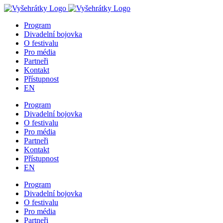
Přeskočit
Facebook
Instagram
na
Program
obsah
Divadelní bojovka
O festivalu
Pro média
Partneři
Kontakt
Přístupnost
EN
Program
Divadelní bojovka
O festivalu
Pro média
Partneři
Kontakt
Přístupnost
EN
Program
Divadelní bojovka
O festivalu
Pro média
Partneři