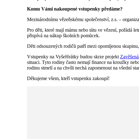
Komu Vámi nakoupené vstupenky předáme?
Mezinárodnímu vězeňskému společenství, z.s. – organiza
Pro děti, které mají mámu nebo tátu ve vězení, pořádá le
přispívá na nákup školních pomůcek.
Děti odsouzených rodičů patří mezi opomíjenou skupinu, k
Vstupenky na VyšeHrátky budou skrze projekt
Zavěšená
situaci. Tyto rodiny často nemají finance na kroužky neb
rodinu stmelí a na chvíli nechá zapomenout na všední star
Děkujeme všem, kteří vstupenku zakoupí!