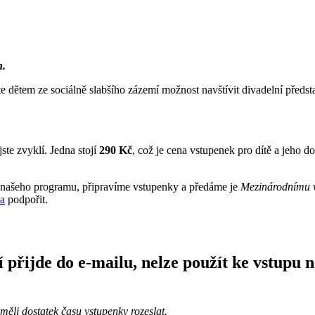
n.
e dětem ze sociálně slabšího zázemí možnost navštívit divadelní předs
te zvyklí. Jedna stojí
290 Kč
, což je cena vstupenek pro dítě a jeho 
 z našeho programu, připravíme vstupenky a předáme je
Mezinárodnímu v
a
podpořit.
přijde do e-mailu, nelze použít ke vstupu n
ěli dostatek času vstupenky rozeslat.