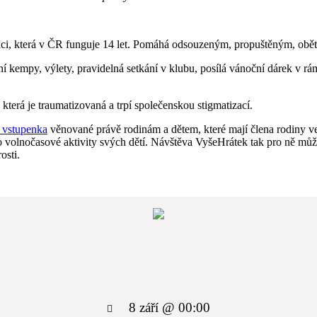
ci, která v ČR funguje 14 let. Pomáhá odsouzeným, propuštěným, obět
tní kempy, výlety, pravidelná setkání v klubu, posílá vánoční dárek v r
terá je traumatizovaná a trpí společenskou stigmatizací.
 vstupenka
věnované právě rodinám a dětem, které mají člena rodiny ve
o volnočasové aktivity svých dětí. Návštěva VyšeHrátek tak pro ně můž
osti.
8 září @ 00:00