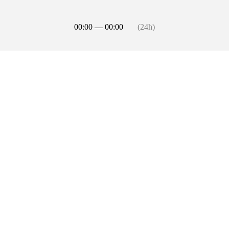
00:00 — 00:00
(24h)
Malá scéna, Purkrabství – sál, Velká scéna
Prodej ukončen