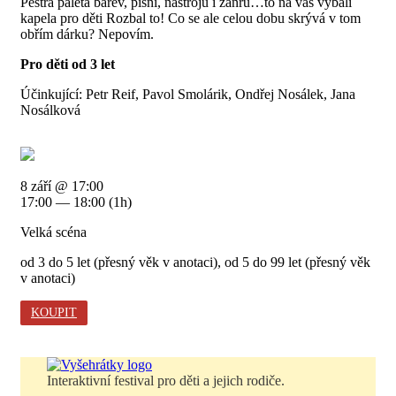
Pestrá paleta barev, písní, nástrojů i žánrů…to na vás vybalí
kapela pro děti Rozbal to! Co se ale celou dobu skrývá v tom
obřím dárku? Nepovím.
Pro děti od 3 let
Účinkující: Petr Reif, Pavol Smolárik, Ondřej Nosálek, Jana
Nosálková
8 září @ 17:00
17:00 — 18:00
(1h)
Velká scéna
od 3 do 5 let (přesný věk v anotaci), od 5 do 99 let (přesný věk
v anotaci)
KOUPIT
Interaktivní festival pro děti a jejich rodiče.