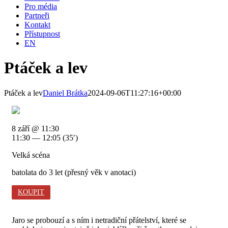
Pro média
Partneři
Kontakt
Přístupnost
EN
Ptáček a lev
Ptáček a lev
Daniel Brátka
2024-09-06T11:27:16+00:00
8 září @ 11:30
11:30 — 12:05
(35′)
Velká scéna
batolata do 3 let (přesný věk v anotaci)
KOUPIT
Jaro se probouzí a s ním i netradiční přátelství, které se