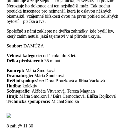
prohlubuje a zraje stejně jako jablíčka, či švestky na podzim.
Neroztaje ho dokonce ani ten nejsilnější mráz. Tak trochu
poetická inscenace pro nejmenší, která je oslavou něžných
okamžiků, vzájemné blízkosti dvou na první pohled odlišných
bytostí – ptáčka a lva.
Společně s námi zaklepte na dvířka zahrádky, kde bydlí lev,
který zatím netuší, jaká tajemství v ní příroda ukryla.
Soubor:
DAMÚZA
Věková kategorie:
od 1 roku do 3 let.
Délka představení:
35 minut
Koncept:
Mária Šmolková
Dramaturgie:
Mária Šmolková
Režijní spolupráce:
Dora Bouzková a Jiřina Vacková
Hudba:
kolektiv
Scénografie:
Alžběta Vitvarová, Tereza Magnan
Hrají:
Mária Šmolková / Bára Černochová, Eliška Rojíková
Technická spolupráce:
Michal Šmolka
8 září @ 11:30