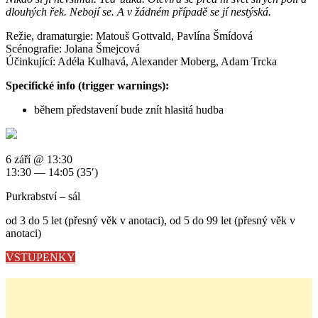
dlouhých řek. Nebojí se. A v žádném případě se jí nestýská.
Režie, dramaturgie: Matouš Gottvald, Pavlína Šmídová
Scénografie: Jolana Šmejcová
Účinkující: Adéla Kulhavá, Alexander Moberg, Adam Trcka
Specifické info (trigger warnings):
během představení bude znít hlasitá hudba
6 září @ 13:30
13:30 — 14:05
(35′)
Purkrabství – sál
od 3 do 5 let (přesný věk v anotaci), od 5 do 99 let (přesný věk v
anotaci)
VSTUPENKY