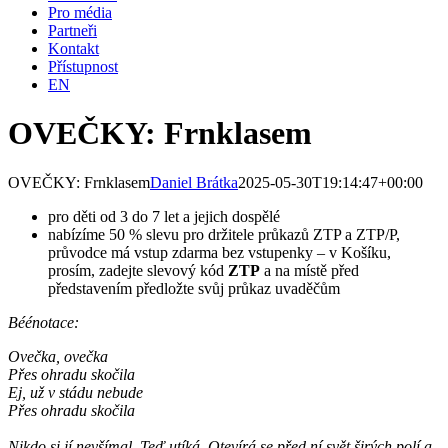
Pro média
Partneři
Kontakt
Přístupnost
EN
OVEČKY: Frnklasem
OVEČKY: Frnklasem
Daniel Brátka
2025-05-30T19:14:47+00:00
pro děti od 3 do 7 let a jejich dospělé
nabízíme 50 % slevu pro držitele průkazů ZTP a ZTP/P,
průvodce má vstup zdarma bez vstupenky – v Košíku,
prosím, zadejte slevový kód
ZTP
a na místě před
představením předložte svůj průkaz uvaděčům
Béénotace:
Ovečka, ovečka
Přes ohradu skočila
Ej, už v stádu nebude
Přes ohradu skočila
Nikdo si jí nevšímal. Teď utíká. Otevírá se před ní svět širých polí a