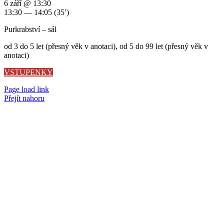
6 září @ 13:30
13:30 — 14:05
(35′)
Purkrabství – sál
od 3 do 5 let (přesný věk v anotaci), od 5 do 99 let (přesný věk v
anotaci)
VSTUPENKY
Page load link
Přejít nahoru