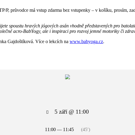
TP/P, průvodce má vstup zdarma bez vstupenky – v košíku, prosím, za
ete spoustu hravých jógových asán vhodně představených pro batolata 
polečné acro-BabYogy, ale i inspiraci pro rozvoj jemné motoriky či zdra
ka Gajdoštíková. Více o lekcích na
www.babyoga.cz
.
5 září @ 11:00
11:00 — 11:45
(45′)