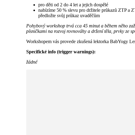
pro děti od 2 do 4 let a jejich dospělé
nabízíme 50 % slevu pro držitele průkazů ZTP a Z
předložte svůj průkaz uvaděčům
Pohybový workshop trvá cca 45 minut a během něho zažij
písničkami na rozvoj rovnováhy a držení těla, prvky ze s
Workshopem vás provede zkušená lektorka BabYogy Len
Specifické info (trigger warnings):
žádné