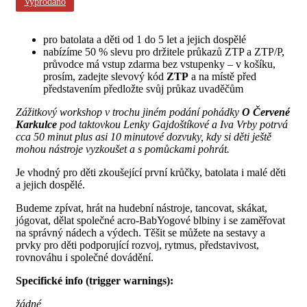
Vyprodáno
pro batolata a děti od 1 do 5 let a jejich dospělé
nabízíme 50 % slevu pro držitele průkazů ZTP a ZTP/P,
průvodce má vstup zdarma bez vstupenky – v košíku,
prosím, zadejte slevový kód
ZTP
a na místě před
představením předložte svůj průkaz uvaděčům
Zážitkový workshop v trochu jiném podání pohádky
O Červené
Karkulce
pod taktovkou Lenky Gajdoštíkové a Iva Vrby potrvá
cca 50 minut plus asi 10 minutové dozvuky, kdy si děti ještě
mohou nástroje vyzkoušet a s pomůckami pohrát.
Je vhodný pro děti zkoušející první krůčky, batolata i malé děti
a jejich dospělé.
Budeme zpívat, hrát na hudební nástroje, tancovat, skákat,
jógovat, dělat společné acro-BabYogové blbiny i se zaměřovat
na správný nádech a výdech. Těšit se můžete na sestavy a
prvky pro děti podporující rozvoj, rytmus, představivost,
rovnováhu i společné dovádění.
Specifické info (trigger warnings):
žádné