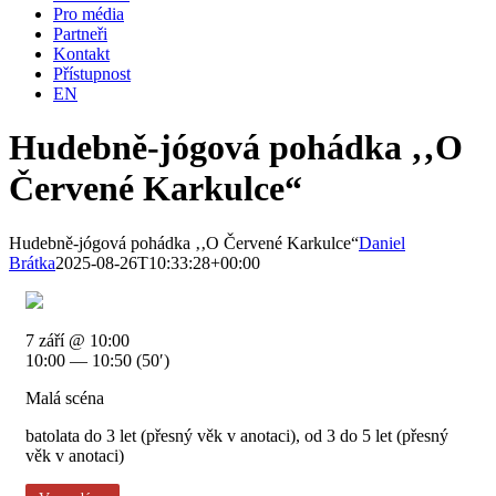
Pro média
Partneři
Kontakt
Přístupnost
EN
Hudebně-jógová pohádka ‚‚O
Červené Karkulce“
Hudebně-jógová pohádka ‚‚O Červené Karkulce“
Daniel
Brátka
2025-08-26T10:33:28+00:00
7 září @ 10:00
10:00 — 10:50
(50′)
Malá scéna
batolata do 3 let (přesný věk v anotaci), od 3 do 5 let (přesný
věk v anotaci)