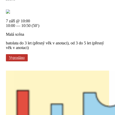
7 září @ 10:00
10:00 — 10:50
(50′)
Malá scéna
batolata do 3 let (přesný věk v anotaci), od 3 do 5 let (přesný
věk v anotaci)
Vyprodáno