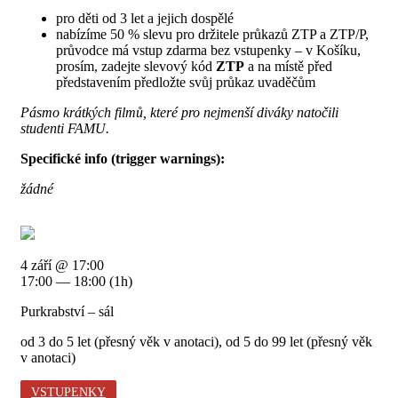
pro děti od 3 let a jejich dospělé
nabízíme 50 % slevu pro držitele průkazů ZTP a ZTP/P,
průvodce má vstup zdarma bez vstupenky – v Košíku,
prosím, zadejte slevový kód
ZTP
a na místě před
představením předložte svůj průkaz uvaděčům
Pásmo krátkých filmů, které pro nejmenší diváky natočili
studenti FAMU.
Specifické info (trigger warnings):
žádné
4 září @ 17:00
17:00 — 18:00
(1h)
Purkrabství – sál
od 3 do 5 let (přesný věk v anotaci), od 5 do 99 let (přesný věk
v anotaci)
VSTUPENKY