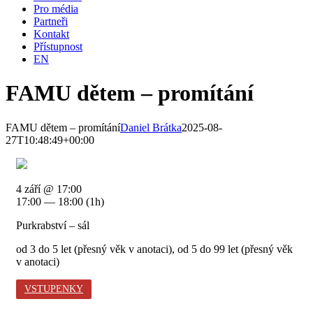
Pro média
Partneři
Kontakt
Přístupnost
EN
FAMU dětem – promítání
FAMU dětem – promítání
Daniel Brátka
2025-08-
27T10:48:49+00:00
4 září @ 17:00
17:00 — 18:00
(1h)
Purkrabství – sál
od 3 do 5 let (přesný věk v anotaci), od 5 do 99 let (přesný věk
v anotaci)
VSTUPENKY