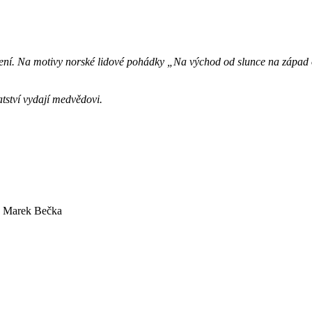
ní. Na motivy norské lidové pohádky „Na východ od slunce na západ od
hatství vydají medvědovi.
o Marek Bečka