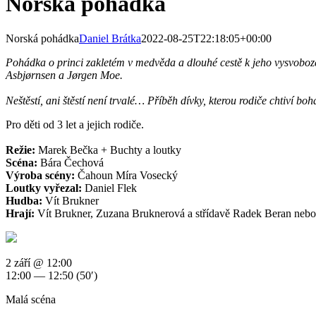
Norská pohádka
Norská pohádka
Daniel Brátka
2022-08-25T22:18:05+00:00
Pohádka o princi zakletém v medvěda a dlouhé cestě k jeho vysvoboze
Asbjørnsen a Jørgen Moe.
Neštěstí, ani štěstí není trvalé… Příběh dívky, kterou rodiče chtiví bo
Pro děti od 3 let a jejich rodiče.
Režie:
Marek Bečka + Buchty a loutky
Scéna:
Bára Čechová
Výroba scény:
Čahoun Míra Vosecký
Loutky vyřezal:
Daniel Flek
Hudba:
Vít Brukner
Hrají:
Vít Brukner, Zuzana Bruknerová a střídavě Radek Beran neb
2 září @ 12:00
12:00 — 12:50
(50′)
Malá scéna