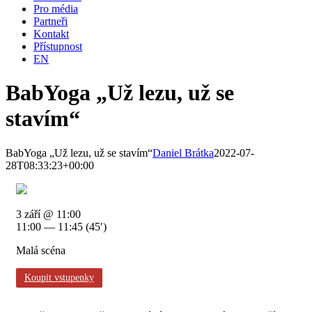
Pro média
Partneři
Kontakt
Přístupnost
EN
BabYoga „Už lezu, už se
stavím“
BabYoga „Už lezu, už se stavím“
Daniel Brátka
2022-07-
28T08:33:23+00:00
3 září @ 11:00
11:00 — 11:45
(45′)
Malá scéna
Koupit vstupenky