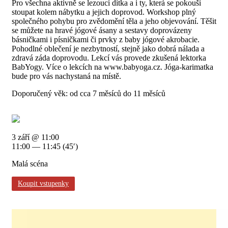
Pro všechna aktivně se lezoucí dítka a i ty, která se pokouší
stoupat kolem nábytku a jejich doprovod. Workshop plný
společného pohybu pro zvědomění těla a jeho objevování. Těšit
se můžete na hravé jógové ásany a sestavy doprovázeny
básničkami i písničkami či prvky z baby jógové akrobacie.
Pohodlné oblečení je nezbytností, stejně jako dobrá nálada a
zdravá záda doprovodu. Lekcí vás provede zkušená lektorka
BabYogy. Více o lekcích na www.babyoga.cz. Jóga-karimatka
bude pro vás nachystaná na místě.
Doporučený věk: od cca 7 měsíců do 11 měsíců
3 září @ 11:00
11:00 — 11:45
(45′)
Malá scéna
Koupit vstupenky