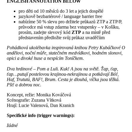
ENGLISH ANNOTATION BELOW
pro děti od 10 měsíců do 3 let a jejich dospělé
jazykově bezbariérové / language barrier free
nabízíme 50 % slevu pro držitele průkazů ZTP a ZTP/P,
průvodce má vstup zdarma bez vstupenky – v Košíku,
prosím, zadejte slevový kód
ZTP
a na místě před
představením předložte svůj průkaz uvaděčům
Pohádková ukolébavka inspirovaná knihou Petry Kubáčkové O
andělovi, noční můře, statečném medvídkovi, hodném slonovi,
opici a divoké huse a nespícím Toníčkem.
Dva hrdinové – Pom a Luli. Kuk! A jsou na světě. Ťap, ťap,
ťap…putují postelovou krajinou-nekrajinou a potkávají Béé,
Haf, Trututú, BAF!, Brum. Cesta je dlouhá, víčka jsou těžká.
Pšt! a dobrou noc.
Koncept, režie: Monika Kováčová
Scénografie: Zuzana Vítková
Hrají: Lucie Valenová, Dan Kranich
Specifické info (trigger warnings):
žádné