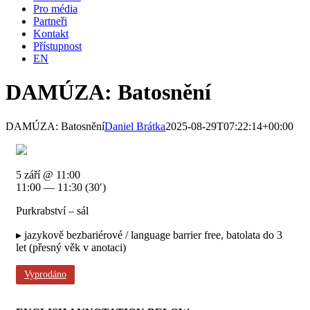
Pro média
Partneři
Kontakt
Přístupnost
EN
DAMÚZA: Batosnění
DAMÚZA: Batosnění
Daniel Brátka
2025-08-29T07:22:14+00:00
5 září @ 11:00
11:00 — 11:30
(30′)
Purkrabství – sál
▸ jazykově bezbariérové / language barrier free, batolata do 3
let (přesný věk v anotaci)
Vyprodáno