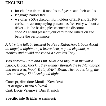
ENGLISH
for children from 10 months to 3 years and their adults
language barrier free
we offer a 50% discount for holders of ZTP and ZTP/P
cards, the accompanying person has free entry without a
ticket – in the basket, please enter the discount
code
ZTP
and present your card to the ushers on site
before the performance
A fairy tale lullaby inspired by Petra Kubáčková’s book About
an angel, a nightmare, a brave bear, a good elephant, a
monkey and a wild goose and a sleepless Tony.
Two heroes – Pom and Luli. Kuk! And they’re in the world.
Knock, knock, knock… they wander through the bed-landscape
and meet Bea, Woof, Trutu, BAF!, Brum. The road is long, the
lids are heavy. Shh! And good night.
Concept, direction: Monika Kováčová
Set design: Zuzana Vítková
Cast: Lucie Valenová, Dan Kranich
Specific info (trigger warnings):