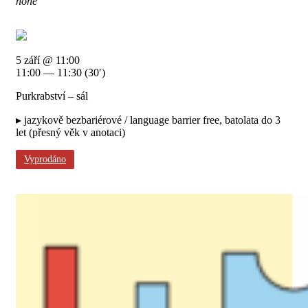
none
5 září @ 11:00
11:00 — 11:30
(30′)
Purkrabství – sál
▸ jazykově bezbariérové / language barrier free, batolata do 3
let (přesný věk v anotaci)
Vyprodáno