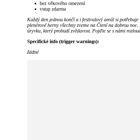
bez věkového omezení
vstup zdarma
Každý den jednou končí a i festivalový areál si potře
plenérové herny všechny zveme na Čtení na dobrou noc. K
úryvku, který probudí zvědavost. Pojďte se s námi rozlou
Specifické info (trigger warnings):
žádné