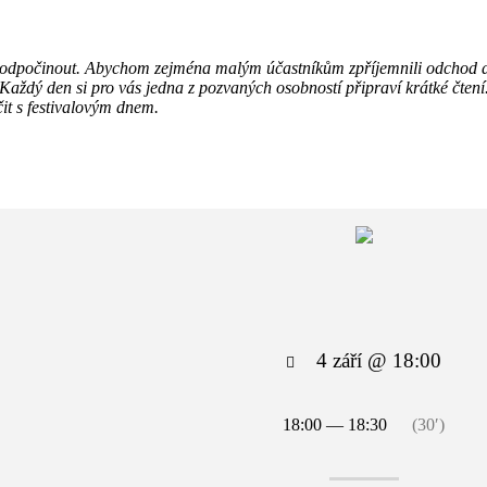
buje odpočinout. Abychom zejména malým účastníkům zpříjemnili odcho
aždý den si pro vás jedna z pozvaných osobností připraví krátké čtení
čit s festivalovým dnem.
4 září @ 18:00
18:00 — 18:30
(30′)