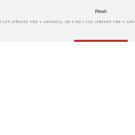
Plenér
3 LET (PŘESNÝ VĚK V ANOTACI), OD 3 DO 5 LET (PŘESNÝ VĚK V ANO
ZDARMA