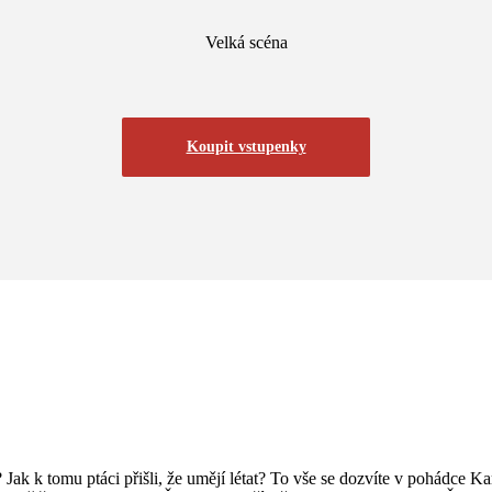
Velká scéna
Koupit vstupenky
 Jak k tomu ptáci přišli, že umějí létat? To vše se dozvíte v pohádce K