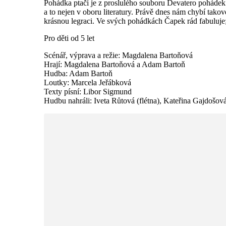
Pohádka ptačí je z proslulého souboru Devatero pohádek 
a to nejen v oboru literatury. Právě dnes nám chybí tako
krásnou legraci. Ve svých pohádkách Čapek rád fabuluje
Pro děti od 5 let
Scénář, výprava a režie: Magdalena Bartoňová
Hrají: Magdalena Bartoňová a Adam Bartoň
Hudba: Adam Bartoň
Loutky: Marcela Jeřábková
Texty písní: Libor Sigmund
Hudbu nahráli: Iveta Růtová (flétna), Kateřina Gajdošová 