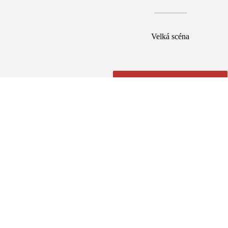
Velká scéna
Koupit vstupenky