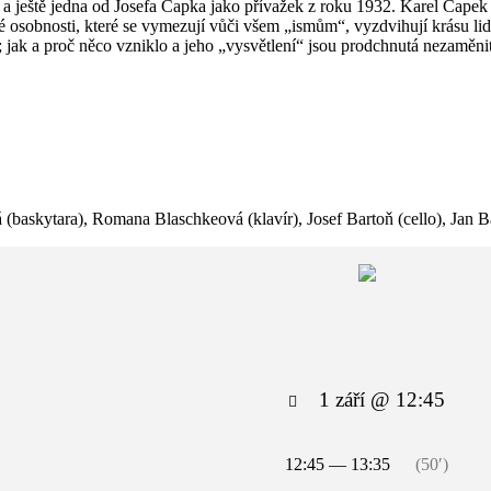
a ještě jedna od Josefa Čapka jako přívažek z roku 1932. Karel Čapek
vé osobnosti, které se vymezují vůči všem „ismům“, vyzdvihují krásu li
; jak a proč něco vzniklo a jeho „vysvětlení“ jsou prodchnutá nezam
(baskytara), Romana Blaschkeová (klavír), Josef Bartoň (cello), Jan Bar
1 září @ 12:45
12:45 — 13:35
(50′)