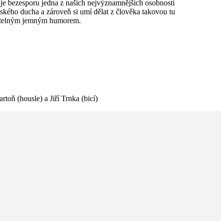
 je bezesporu jedna z našich nejvýznamnějších osobností
dského ducha a zároveň si umí dělat z člověka takovou tu
ěnitelným jemným humorem.
toň (housle) a Jiří Trnka (bicí)