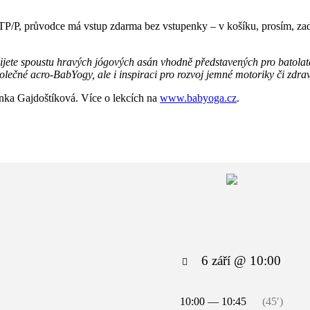
TP/P, průvodce má vstup zdarma bez vstupenky – v košíku, prosím, za
ete spoustu hravých jógových asán vhodně představených pro batolata 
polečné acro-BabYogy, ale i inspiraci pro rozvoj jemné motoriky či zdra
ka Gajdoštíková. Více o lekcích na
www.babyoga.cz
.
6 září @ 10:00
10:00 — 10:45
(45′)