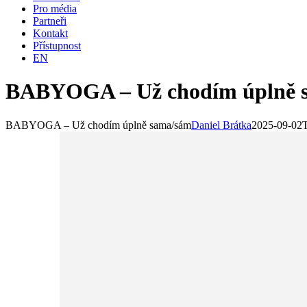
Pro média
Partneři
Kontakt
Přístupnost
EN
BABYOGA – Už chodím úplně 
BABYOGA – Už chodím úplně sama/sám
Daniel Brátka
2025-09-02T