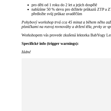
pro děti od 1 roku do 2 let a jejich dospělé
nabízíme 50 % slevu pro držitele průkazů ZTP a Z
předložte svůj průkaz uvaděčům
Pohybový workshop trvá cca 45 minut a během něho zažij
písničkami na rozvoj rovnováhy a držení těla, prvky ze s
Workshopem vás provede zkušená lektorka BabYogy Len
Specifické info (trigger warnings):
žádné